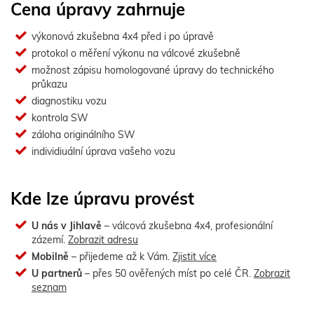
Cena úpravy zahrnuje
výkonová zkušebna 4x4 před i po úpravě
protokol o měření výkonu na válcové zkušebně
možnost zápisu homologované úpravy do technického
průkazu
diagnostiku vozu
kontrola SW
záloha originálního SW
individiuální úprava vašeho vozu
Kde lze úpravu provést
U nás v Jihlavě
– válcová zkušebna 4x4, profesionální
zázemí.
Zobrazit adresu
Mobilně
– přijedeme až k Vám.
Zjistit více
U partnerů
– přes 50 ověřených míst po celé ČR.
Zobrazit
seznam