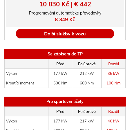
10 830 Kč | € 442
Programování automatické převodovky
8 349 Kč
Další služby k vozu
Se zápisem do TP
Před
Po úpravě
Rozdíl
Výkon
177 kW
212 kW
35 kW
Kroutící moment
500 Nm
600 Nm
100 Nm
Pro sportovní účely
Před
Po úpravě
Rozdíl
Výkon
177 kW
217 kW
40 kW