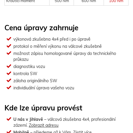
Kroutící moment
500 Nm
600 Nm
100 Nm
Cena úpravy zahrnuje
výkonová zkušebna 4x4 před i po úpravě
protokol o měření výkonu na válcové zkušebně
možnost zápisu homologované úpravy do technického
průkazu
diagnostiku vozu
kontrola SW
záloha originálního SW
individiuální úprava vašeho vozu
Kde lze úpravu provést
U nás v Jihlavě
– válcová zkušebna 4x4, profesionální
zázemí.
Zobrazit adresu
Mobilně
– přijedeme až k Vám.
Zjistit více