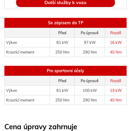
Další služby k vozu
Se zápisem do TP
Před
Po úpravě
Rozdíl
Výkon
81 kW
97 kW
16 kW
Kroutící moment
250 Nm
290 Nm
40 Nm
Pro sportovní účely
Před
Po úpravě
Rozdíl
Výkon
81 kW
100 kW
19 kW
Kroutící moment
250 Nm
290 Nm
40 Nm
Cena úpravy zahrnuje