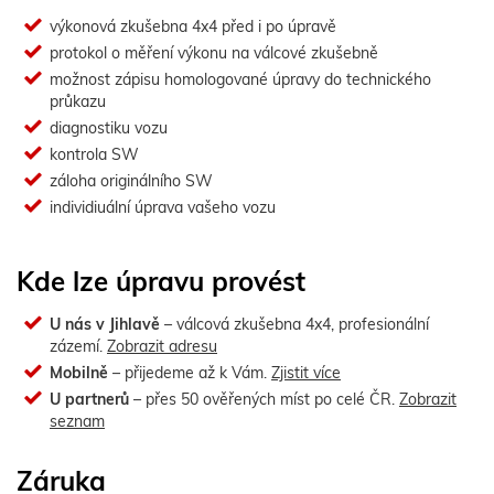
výkonová zkušebna 4x4 před i po úpravě
protokol o měření výkonu na válcové zkušebně
možnost zápisu homologované úpravy do technického
průkazu
diagnostiku vozu
kontrola SW
záloha originálního SW
individiuální úprava vašeho vozu
Kde lze úpravu provést
U nás v Jihlavě
– válcová zkušebna 4x4, profesionální
zázemí.
Zobrazit adresu
Mobilně
– přijedeme až k Vám.
Zjistit více
U partnerů
– přes 50 ověřených míst po celé ČR.
Zobrazit
seznam
Záruka