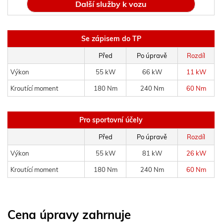
Další služby k vozu
Se zápisem do TP
Před
Po úpravě
Rozdíl
Výkon
55 kW
66 kW
11 kW
Kroutící moment
180 Nm
240 Nm
60 Nm
Pro sportovní účely
Před
Po úpravě
Rozdíl
Výkon
55 kW
81 kW
26 kW
Kroutící moment
180 Nm
240 Nm
60 Nm
Cena úpravy zahrnuje