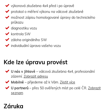
výkonová zkušebna 4x4 před i po úpravě
protokol o měření výkonu na válcové zkušebně
možnost zápisu homologované úpravy do technického
průkazu
diagnostiku vozu
kontrola SW
záloha originálního SW
individiuální úprava vašeho vozu
Kde lze úpravu provést
U nás v Jihlavě
– válcová zkušebna 4x4, profesionální
zázemí.
Zobrazit adresu
Mobilně
– přijedeme až k Vám.
Zjistit více
U partnerů
– přes 50 ověřených míst po celé ČR.
Zobrazit
seznam
Záruka