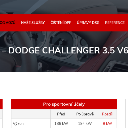
OG VOZŮ
NAŠE SLUŽBY
ČIŠTĚNÍ DPF
ÚPRAVY DSG
REFERENCE
– DODGE CHALLENGER 3.5 V6 
Pro sportovní účely
Před
Po úpravě
Rozdíl
Výkon
186 kW
194 kW
8 kW