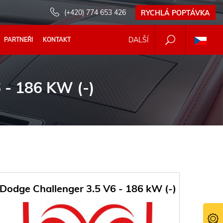
(+420) 774 653 426
RYCHLÁ POPTÁVKA
DALŠÍ
PARTNEŘI
KONTAKT
- 186 KW (-)
Dodge Challenger 3.5 V6 - 186 kW (-)