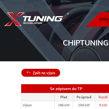
KATAL
CHIPTUNING
Zpět na výpis
Se zápisem do TP
Před
Po úpravě
Rozdíl
Výkon
186 kW
194 kW
8 kW