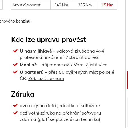
Kroutící moment
340 Nm
355 Nm
15 Nm
tanového benzinu
Kde lze úpravu provést
U nás v Jihlavě
– válcová zkušebna 4x4,
profesionální zázemí.
Zobrazit adresu
Mobilně
– přijedeme až k Vám.
Zjistit více
U partnerů
– přes 50 ověřených míst po celé
ČR.
Zobrazit seznam
Záruka
dva roky na řídící jednotku a software
doživotní záruka na přehrání softwaru
zdarma (platí se pouze úkon technika)