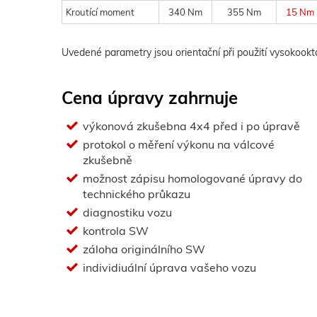
Kroutící moment
340 Nm
355 Nm
15 Nm
Uvedené parametry jsou orientační při použití vysokook
Cena úpravy zahrnuje
výkonová zkušebna 4x4 před i po úpravě
protokol o měření výkonu na válcové
zkušebně
možnost zápisu homologované úpravy do
technického průkazu
diagnostiku vozu
kontrola SW
záloha originálního SW
individiuální úprava vašeho vozu