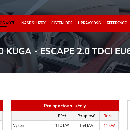
OG VOZŮ
NAŠE SLUŽBY
ČIŠTĚNÍ DPF
ÚPRAVY DSG
REFERENCE
 KUGA - ESCAPE 2.0 TDCI EU6
Pro sportovní účely
Před
Po úpravě
Rozdíl
Výkon
110 kW
154 kW
44 kW