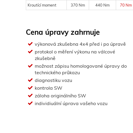
Kroutící moment
370 Nm
440 Nm
70 Nm
Cena úpravy zahrnuje
výkonová zkušebna 4x4 před i po úpravě
protokol o měření výkonu na válcové
zkušebně
možnost zápisu homologované úpravy do
technického průkazu
diagnostiku vozu
kontrola SW
záloha originálního SW
individiuální úprava vašeho vozu