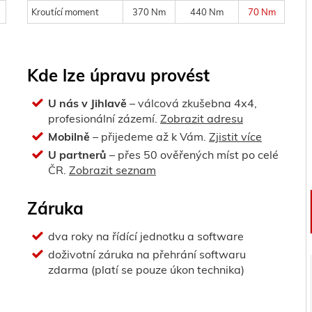
Kroutící moment
370 Nm
440 Nm
70 Nm
Kde lze úpravu provést
U nás v Jihlavě
– válcová zkušebna 4x4,
profesionální zázemí.
Zobrazit adresu
Mobilně
– přijedeme až k Vám.
Zjistit více
U partnerů
– přes 50 ověřených míst po celé
ČR.
Zobrazit seznam
Záruka
dva roky na řídící jednotku a software
doživotní záruka na přehrání softwaru
zdarma (platí se pouze úkon technika)