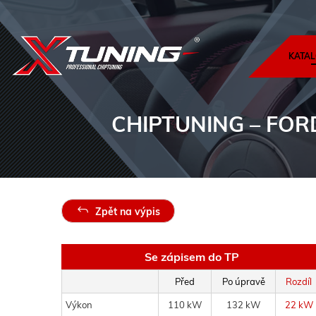
KATAL
CHIPTUNING
– FORD
Zpět na výpis
Se zápisem do TP
Před
Po úpravě
Rozdíl
Výkon
110 kW
132 kW
22 kW