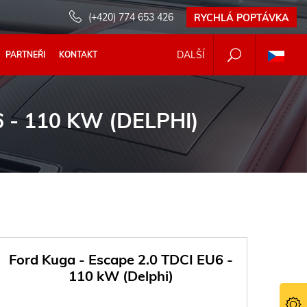
(+420) 774 653 426
RYCHLÁ POPTÁVKA
DALŠÍ
PARTNEŘI
KONTAKT
 - 110 KW (DELPHI)
Ford Kuga - Escape 2.0 TDCI EU6 -
110 kW (Delphi)