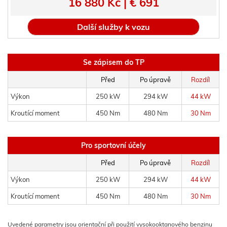
16 880 Kč | € 691
Další služby k vozu
Se zápisem do TP
Před
Po úpravě
Rozdíl
Výkon
250 kW
294 kW
44 kW
Kroutící moment
450 Nm
480 Nm
30 Nm
Pro sportovní účely
Před
Po úpravě
Rozdíl
Výkon
250 kW
294 kW
44 kW
Kroutící moment
450 Nm
480 Nm
30 Nm
Uvedené parametry jsou orientační při použití vysokooktanového benzinu