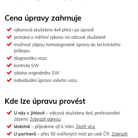
Cena úpravy zahrnuje
výkonová zkušebna 4x4 před i po úpravě
protokol o měření výkonu na válcové zkušebně
možnost zápisu homologované úpravy do technického
průkazu
diagnostiku vozu
kontrola SW
záloha originálního SW
individiuální úprava vašeho vozu
Kde lze úpravu provést
U nás v Jihlavě
– válcová zkušebna 4x4, profesionální
zázemí.
Zobrazit adresu
Mobilně
– přijedeme až k Vám.
Zjistit více
U partnerů
– přes 50 ověřených míst po celé ČR.
Zobrazit