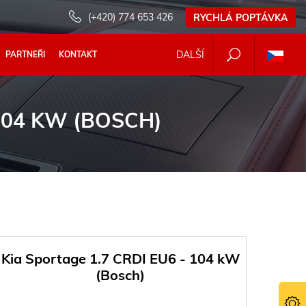
(+420) 774 653 426
RYCHLÁ POPTÁVKA
DALŠÍ
PARTNEŘI
KONTAKT
 104 KW (BOSCH)
Kia Sportage 1.7 CRDI EU6 - 104 kW
(Bosch)