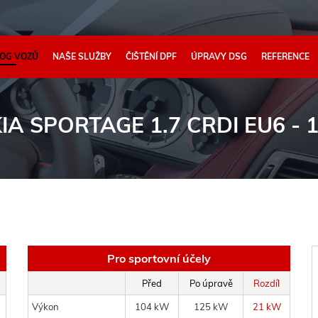
OG VOZŮ
NAŠE SLUŽBY
ČIŠTĚNÍ DPF
ÚPRAVY DSG
REFERENCE
KIA SPORTAGE 1.7 CRDI EU6 -
Pro sportovní účely
Před
Po úpravě
Rozdíl
Výkon
104 kW
125 kW
21 kW