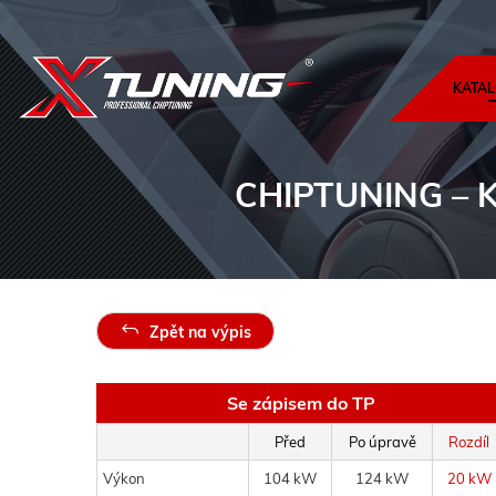
KATAL
CHIPTUNING
– 
Zpět na výpis
Se zápisem do TP
Před
Po úpravě
Rozdíl
Výkon
104 kW
124 kW
20 kW