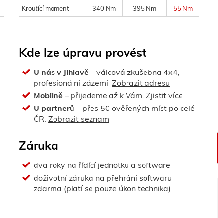
Kroutící moment
340 Nm
395 Nm
55 Nm
Kde lze úpravu provést
U nás v Jihlavě
– válcová zkušebna 4x4,
profesionální zázemí.
Zobrazit adresu
Mobilně
– přijedeme až k Vám.
Zjistit více
U partnerů
– přes 50 ověřených míst po celé
ČR.
Zobrazit seznam
Záruka
dva roky na řídící jednotku a software
doživotní záruka na přehrání softwaru
zdarma (platí se pouze úkon technika)