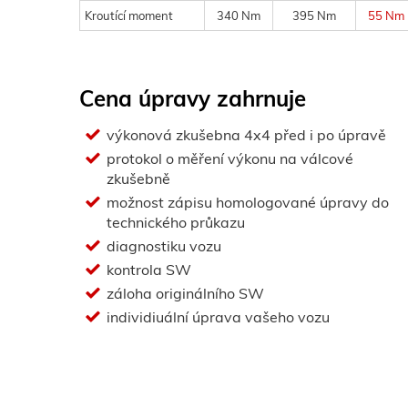
Kroutící moment
340 Nm
395 Nm
55 Nm
Cena úpravy zahrnuje
výkonová zkušebna 4x4 před i po úpravě
protokol o měření výkonu na válcové
zkušebně
možnost zápisu homologované úpravy do
technického průkazu
diagnostiku vozu
kontrola SW
záloha originálního SW
individiuální úprava vašeho vozu