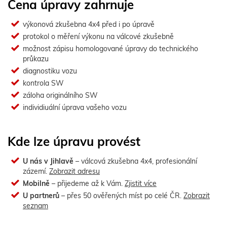
Cena úpravy zahrnuje
výkonová zkušebna 4x4 před i po úpravě
protokol o měření výkonu na válcové zkušebně
možnost zápisu homologované úpravy do technického
průkazu
diagnostiku vozu
kontrola SW
záloha originálního SW
individiuální úprava vašeho vozu
Kde lze úpravu provést
U nás v Jihlavě
– válcová zkušebna 4x4, profesionální
zázemí.
Zobrazit adresu
Mobilně
– přijedeme až k Vám.
Zjistit více
U partnerů
– přes 50 ověřených míst po celé ČR.
Zobrazit
seznam