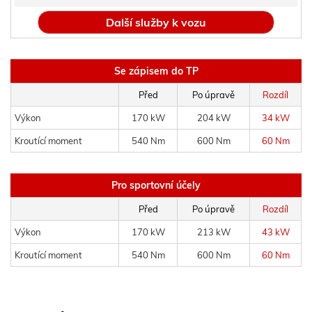
Další služby k vozu
Se zápisem do TP
Před
Po úpravě
Rozdíl
Výkon
170 kW
204 kW
34 kW
Kroutící moment
540 Nm
600 Nm
60 Nm
Pro sportovní účely
Před
Po úpravě
Rozdíl
Výkon
170 kW
213 kW
43 kW
Kroutící moment
540 Nm
600 Nm
60 Nm