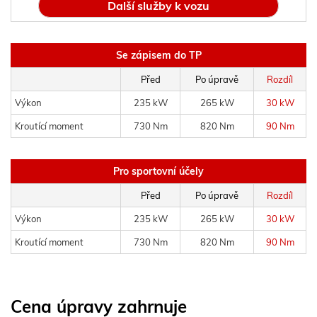
Další služby k vozu
Se zápisem do TP
Před
Po úpravě
Rozdíl
Výkon
235 kW
265 kW
30 kW
Kroutící moment
730 Nm
820 Nm
90 Nm
Pro sportovní účely
Před
Po úpravě
Rozdíl
Výkon
235 kW
265 kW
30 kW
Kroutící moment
730 Nm
820 Nm
90 Nm
Cena úpravy zahrnuje