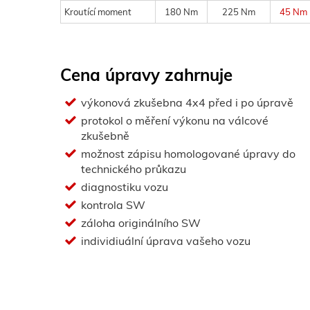
Kroutící moment
180 Nm
225 Nm
45 Nm
Cena úpravy zahrnuje
výkonová zkušebna 4x4 před i po úpravě
protokol o měření výkonu na válcové
zkušebně
možnost zápisu homologované úpravy do
technického průkazu
diagnostiku vozu
kontrola SW
záloha originálního SW
individiuální úprava vašeho vozu