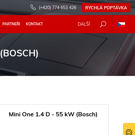
(+420) 774 653 426
RYCHLÁ POPTÁVKA
DALŠÍ
PARTNEŘI
KONTAKT
 (BOSCH)
Mini One 1.4 D - 55 kW (Bosch)