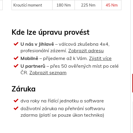
Kroutící moment
180 Nm
225 Nm
45 Nm
Kde lze úpravu provést
U nás v Jihlavě
– válcová zkušebna 4x4,
profesionální zázemí.
Zobrazit adresu
Mobilně
– přijedeme až k Vám.
Zjistit více
U partnerů
– přes 50 ověřených míst po celé
ČR.
Zobrazit seznam
Záruka
dva roky na řídící jednotku a software
doživotní záruka na přehrání softwaru
zdarma (platí se pouze úkon technika)