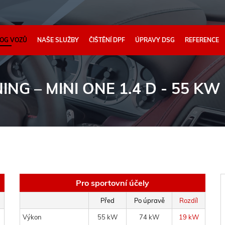
OG VOZŮ
NAŠE SLUŽBY
ČIŠTĚNÍ DPF
ÚPRAVY DSG
REFERENCE
NING
– MINI ONE 1.4 D - 55 KW
Pro sportovní účely
Před
Po úpravě
Rozdíl
Výkon
55 kW
74 kW
19 kW