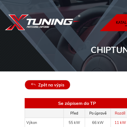
KATAL
CHIPTU
Zpět na výpis
Se zápisem do TP
Před
Po úpravě
Rozdíl
Výkon
55 kW
66 kW
11 kW