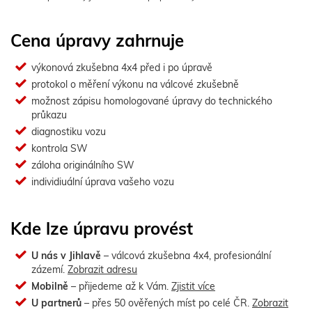
Cena úpravy zahrnuje
výkonová zkušebna 4x4 před i po úpravě
protokol o měření výkonu na válcové zkušebně
možnost zápisu homologované úpravy do technického
průkazu
diagnostiku vozu
kontrola SW
záloha originálního SW
individiuální úprava vašeho vozu
Kde lze úpravu provést
U nás v Jihlavě
– válcová zkušebna 4x4, profesionální
zázemí.
Zobrazit adresu
Mobilně
– přijedeme až k Vám.
Zjistit více
U partnerů
– přes 50 ověřených míst po celé ČR.
Zobrazit