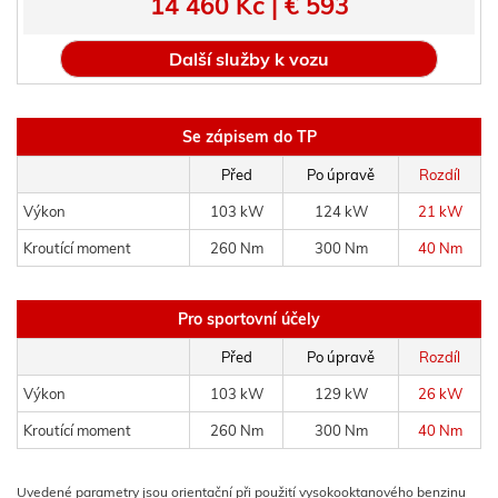
14 460 Kč | € 593
Další služby k vozu
Se zápisem do TP
Před
Po úpravě
Rozdíl
Výkon
103 kW
124 kW
21 kW
Kroutící moment
260 Nm
300 Nm
40 Nm
Pro sportovní účely
Před
Po úpravě
Rozdíl
Výkon
103 kW
129 kW
26 kW
Kroutící moment
260 Nm
300 Nm
40 Nm
Uvedené parametry jsou orientační při použití vysokooktanového benzinu