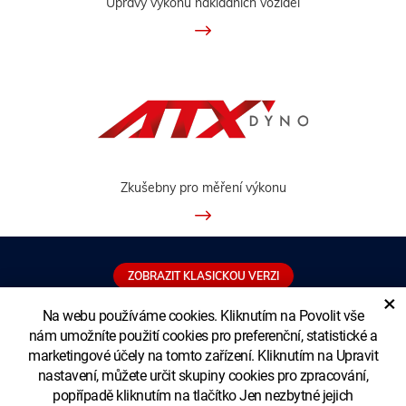
Úpravy výkonu nákladních vozidel
Zkušebny pro měření výkonu
ZOBRAZIT KLASICKOU VERZI
×
Na webu používáme cookies. Kliknutím na Povolit vše
nám umožníte použití cookies pro preferenční, statistické a
marketingové účely na tomto zařízení. Kliknutím na Upravit
Copyright © XTUNING LTD. - pobočka
nastavení, můžete určit skupiny cookies pro zpracování,
popřípadě kliknutím na tlačítko Jen nezbytné jejich