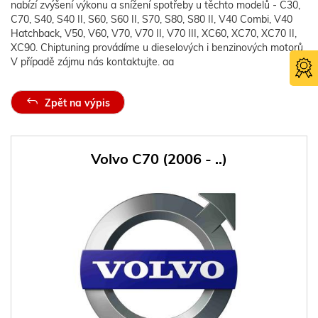
nabízí zvýšení výkonu a snížení spotřeby u těchto modelů - C30,
C70, S40, S40 II, S60, S60 II, S70, S80, S80 II, V40 Combi, V40
Hatchback, V50, V60, V70, V70 II, V70 III, XC60, XC70, XC70 II,
XC90. Chiptuning provádíme u dieselových i benzinových motorů.
V případě zájmu nás kontaktujte. aa
Zpět na výpis
Volvo C70 (2006 - ..)
Certifika
TÜV SÜ