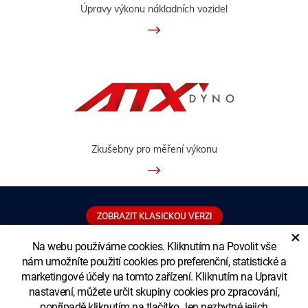
Úpravy výkonu nákladních vozidel
Zkušebny pro měření výkonu
ZOBRAZIT KLASICKOU VERZI
×
Na webu používáme cookies. Kliknutím na Povolit vše
nám umožníte použití cookies pro preferenční, statistické a
marketingové účely na tomto zařízení. Kliknutím na Upravit
Copyright © XTUNING LTD. - pobočka
nastavení, můžete určit skupiny cookies pro zpracování,
popřípadě kliknutím na tlačítko Jen nezbytné jejich