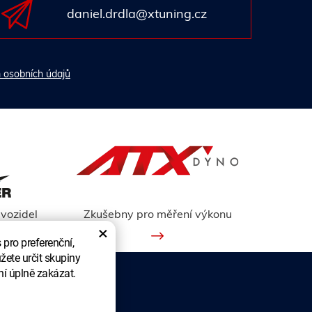
daniel.drdla@xtuning.cz
 osobních údajů
vozidel
Zkušebny pro měření výkonu
×
pro preferenční,
žete určit skupiny
ní úplně zakázat.