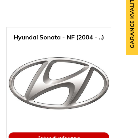
GARANCE KVALITY
Hyundai Sonata - NF (2004 - ..)
Zobrazit reference