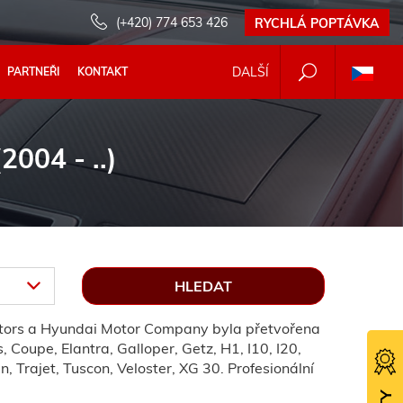
(+420) 774 653 426
RYCHLÁ POPTÁVKA
DALŠÍ
PARTNEŘI
KONTAKT
004 - ..)
otors a Hyundai Motor Company byla přetvořena
 Coupe, Elantra, Galloper, Getz, H1, I10, I20,
, Trajet, Tuscon, Veloster, XG 30. Profesionální