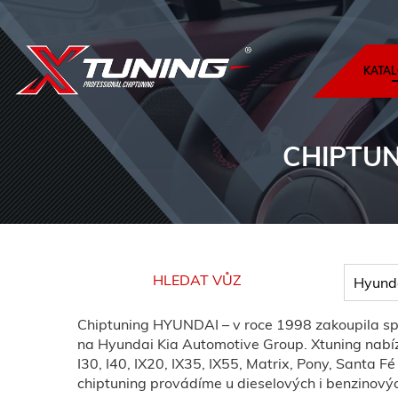
KATAL
CHIPTU
HLEDAT VŮZ
Chiptuning HYUNDAI – v roce 1998 zakoupila sp
na Hyundai Kia Automotive Group. Xtuning nabízí 
I30, I40, IX20, IX35, IX55, Matrix, Pony, Santa 
chiptuning provádíme u dieselových i benzinový