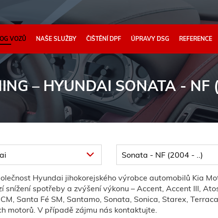
OG VOZŮ
NAŠE SLUŽBY
ČIŠTĚNÍ DPF
ÚPRAVY DSG
REFERENCE
NING
– HYUNDAI SONATA - NF (2
olečnost Hyundai jihokorejského výrobce automobilů Kia M
snížení spotřeby a zvýšení výkonu – Accent, Accent III, Atos,
Fé CM, Santa Fé SM, Santamo, Sonata, Sonica, Starex, Terracan
ch motorů. V případě zájmu nás kontaktujte.