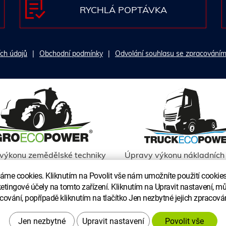
RYCHLÁ POPTÁVKA
ch údajů
Obchodní podmínky
Odvolání souhlasu se zpracováním
výkonu zemědělské techniky
Úpravy výkonu nákladních 
me cookies. Kliknutím na Povolit vše nám umožníte použití cookies 
ketingové účely na tomto zařízení. Kliknutím na Upravit nastavení, mů
cování, popřípadě kliknutím na tlačítko Jen nezbytné jejich zpracová
Upravit nastavení