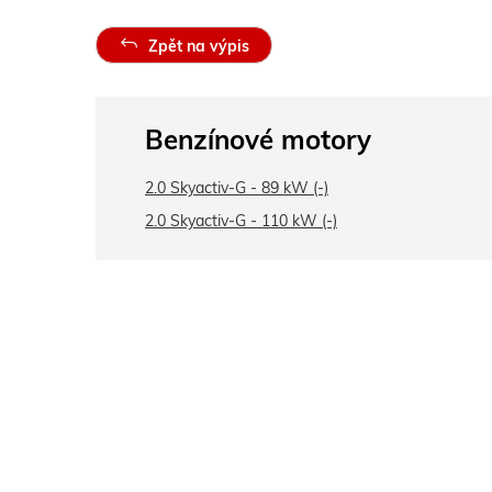
Zpět na výpis
Benzínové motory
2.0 Skyactiv-G - 89 kW (-)
2.0 Skyactiv-G - 110 kW (-)