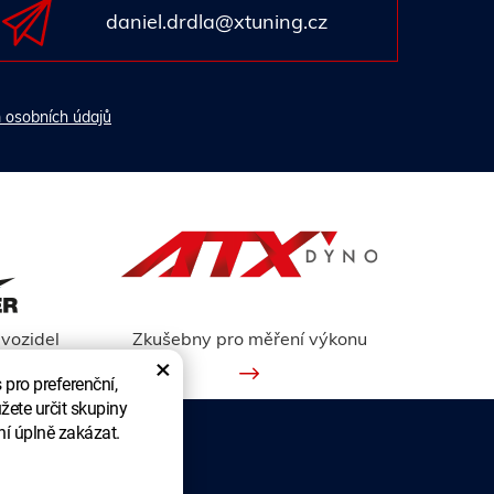
daniel.drdla@xtuning.cz
 osobních údajů
vozidel
Zkušebny pro měření výkonu
×
pro preferenční,
žete určit skupiny
ní úplně zakázat.