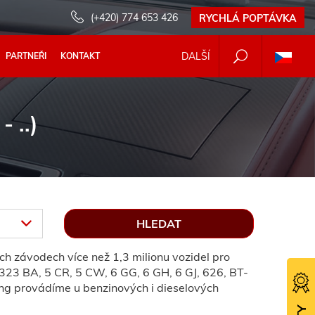
(+420) 774 653 426
RYCHLÁ POPTÁVKA
DALŠÍ
PARTNEŘI
KONTAKT
 ..)
h závodech více než 1,3 milionu vozidel pro
, 323 BA, 5 CR, 5 CW, 6 GG, 6 GH, 6 GJ, 626, BT-
ing provádíme u benzinových i dieselových