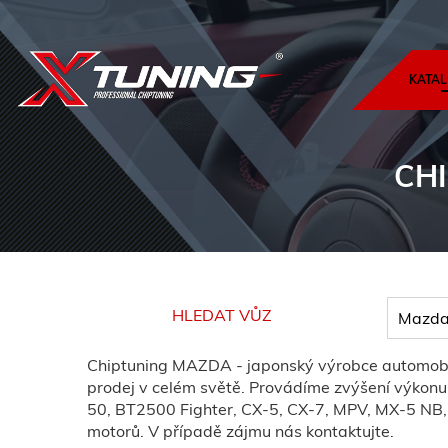
KATAL
CH
HLEDAT VŮZ
Chiptuning MAZDA - japonský výrobce automobilů
prodej v celém světě. Provádíme zvýšení výkonu a
50, BT2500 Fighter, CX-5, CX-7, MPV, MX-5 NB, 
motorů. V případě zájmu nás kontaktujte.