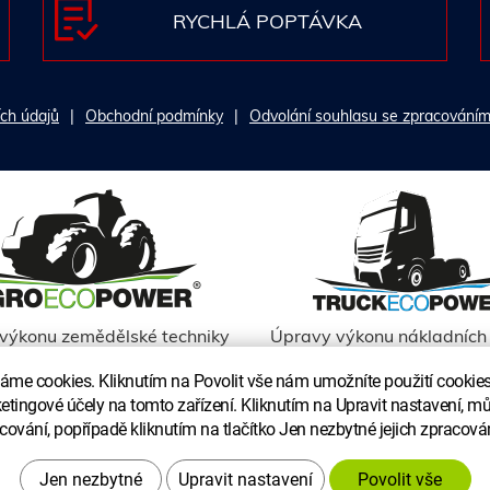
RYCHLÁ POPTÁVKA
ch údajů
Obchodní podmínky
Odvolání souhlasu se zpracováním
výkonu zemědělské techniky
Úpravy výkonu nákladních 
me cookies. Kliknutím na Povolit vše nám umožníte použití cookies 
ketingové účely na tomto zařízení. Kliknutím na Upravit nastavení, mů
cování, popřípadě kliknutím na tlačítko Jen nezbytné jejich zpracová
Upravit nastavení