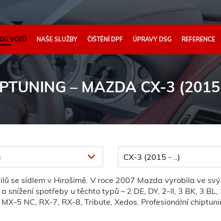
OG VOZŮ
NAŠE SLUŽBY
ČIŠTĚNÍ DPF
ÚPRAVY DSG
REFERENCE
IPTUNING
– MAZDA CX-3 (2015 -
 se sídlem v Hirošimě. V roce 2007 Mazda vyrobila ve svýc
 snížení spotřeby u těchto typů – 2 DE, DY, 2-II, 3 BK, 3 BL
MX-5 NC, RX-7, RX-8, Tribute, Xedos. Profesionální chiptun