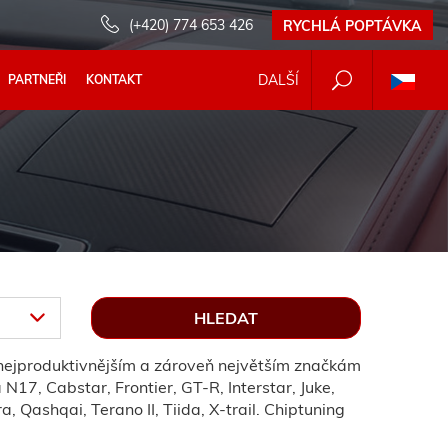
(+420) 774 653 426
RYCHLÁ POPTÁVKA
DALŠÍ
PARTNEŘI
KONTAKT
 nejproduktivnějším a zároveň největším značkám
17, Cabstar, Frontier, GT-R, Interstar, Juke,
 Qashqai, Terano II, Tiida, X-trail. Chiptuning