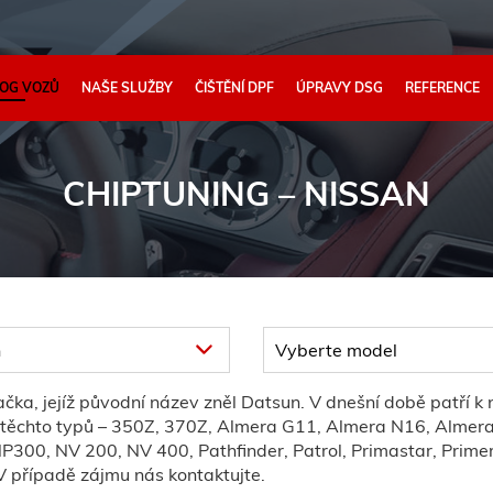
OG VOZŮ
NAŠE SLUŽBY
ČIŠTĚNÍ DPF
ÚPRAVY DSG
REFERENCE
CHIPTUNING
– NISSAN
ka, jejíž původní název zněl Datsun. V dnešní době patří k
 těchto typů – 350Z, 370Z, Almera G11, Almera N16, Almera N
300, NV 200, NV 400, Pathfinder, Patrol, Primastar, Primera,
V případě zájmu nás kontaktujte.