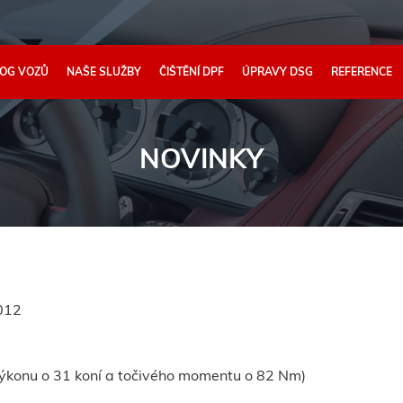
OG VOZŮ
NAŠE SLUŽBY
ČIŠTĚNÍ DPF
ÚPRAVY DSG
REFERENCE
NOVINKY
012
ýkonu o 31 koní a točivého momentu o 82 Nm)