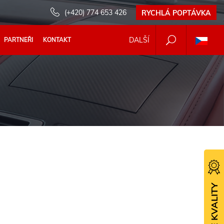
(+420) 774 653 426
RYCHLÁ POPTÁVKA
DALŠÍ
PARTNEŘI
KONTAKT