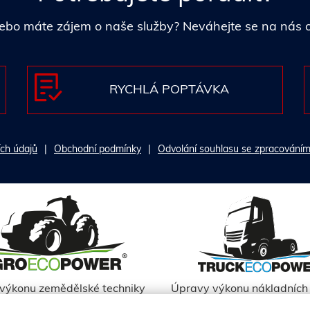
i nebo máte zájem o naše služby? Neváhejte se na nás
RYCHLÁ POPTÁVKA
ch údajů
Obchodní podmínky
Odvolání souhlasu se zpracováním
výkonu zemědělské techniky
Úpravy výkonu nákladních 