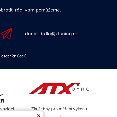
 obrátit, rádi vám pomůžeme.
daniel.drdla@xtuning.cz
 osobních údajů
vozidel
Zkušebny pro měření výkonu
×