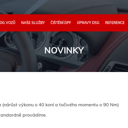
OG VOZŮ
NAŠE SLUŽBY
ČIŠTĚNÍ DPF
ÚPRAVY DSG
REFERENCE
NOVINKY
 (nárůst výkonu o 40 koní a točivého momentu o 90 Nm)
 standardně provádíme.