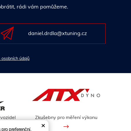
 obrátit, rádi vám pomůžeme.
daniel.drdla@xtuning.cz
 osobních údajů
vozidel
Zkušebny pro měření výkonu
×
pro preferenční,