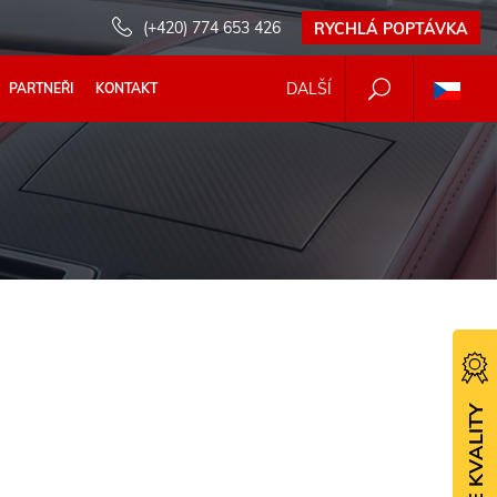
(+420) 774 653 426
RYCHLÁ POPTÁVKA
DALŠÍ
PARTNEŘI
KONTAKT