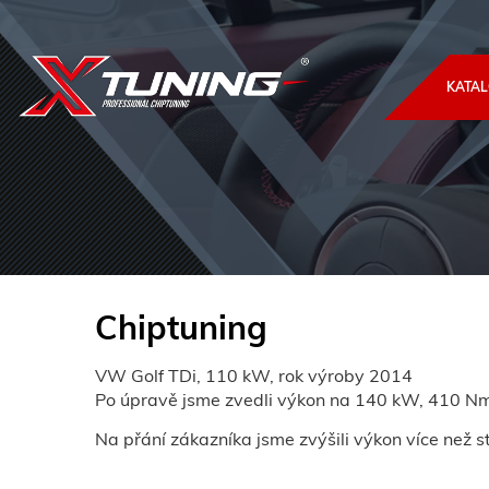
KATAL
Chiptuning
VW Golf TDi, 110 kW, rok výroby 2014
Po úpravě jsme zvedli výkon na 140 kW, 410 Nm
Na přání zákazníka jsme zvýšili výkon více než