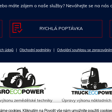
i nebo máte zájem o naše služby? Neváhejte se na nás
RYCHLÁ POPTÁVKA
ch údajů
Obchodní podmínky
Odvolání souhlasu se zpracováním
výkonu zemědělské techniky
Úpravy výkonu nákladních 
me cookies. Kliknutím na Povolit vše nám umožníte použití cookies 