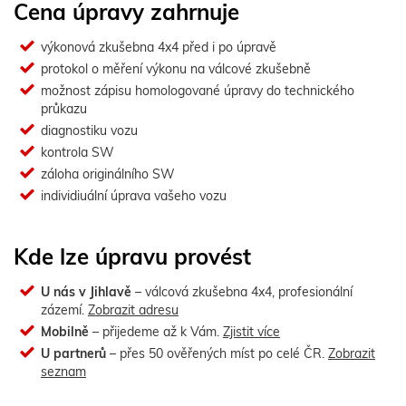
Cena úpravy zahrnuje
výkonová zkušebna 4x4 před i po úpravě
protokol o měření výkonu na válcové zkušebně
možnost zápisu homologované úpravy do technického
průkazu
diagnostiku vozu
kontrola SW
záloha originálního SW
individiuální úprava vašeho vozu
Kde lze úpravu provést
U nás v Jihlavě
– válcová zkušebna 4x4, profesionální
zázemí.
Zobrazit adresu
Mobilně
– přijedeme až k Vám.
Zjistit více
U partnerů
– přes 50 ověřených míst po celé ČR.
Zobrazit
seznam