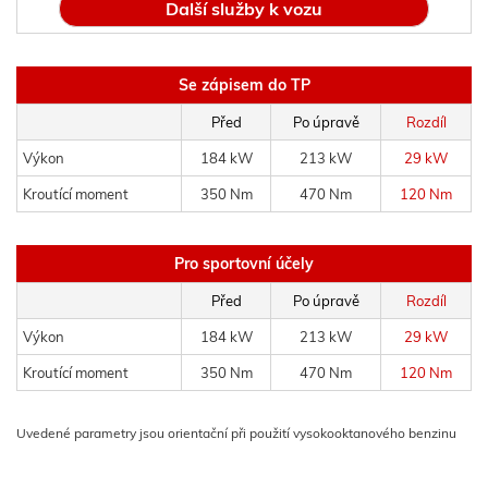
Další služby k vozu
Se zápisem do TP
Před
Po úpravě
Rozdíl
Výkon
184 kW
213 kW
29 kW
Kroutící moment
350 Nm
470 Nm
120 Nm
Pro sportovní účely
Před
Po úpravě
Rozdíl
Výkon
184 kW
213 kW
29 kW
Kroutící moment
350 Nm
470 Nm
120 Nm
Uvedené parametry jsou orientační při použití vysokooktanového benzinu