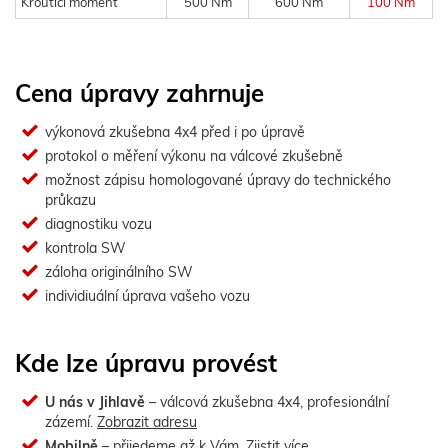
Kroutící moment
500 Nm
600 Nm
100 Nm
Cena úpravy zahrnuje
výkonová zkušebna 4x4 před i po úpravě
protokol o měření výkonu na válcové zkušebně
možnost zápisu homologované úpravy do technického
průkazu
diagnostiku vozu
kontrola SW
záloha originálního SW
individiuální úprava vašeho vozu
Kde lze úpravu provést
U nás v Jihlavě
– válcová zkušebna 4x4, profesionální
zázemí.
Zobrazit adresu
Mobilně
– přijedeme až k Vám.
Zjistit více