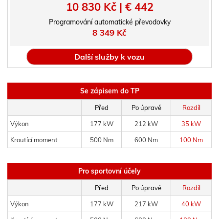
10 830 Kč | € 442
Programování automatické převodovky
8 349 Kč
Další služby k vozu
Se zápisem do TP
Před
Po úpravě
Rozdíl
Výkon
177 kW
212 kW
35 kW
Kroutící moment
500 Nm
600 Nm
100 Nm
Pro sportovní účely
Před
Po úpravě
Rozdíl
Výkon
177 kW
217 kW
40 kW