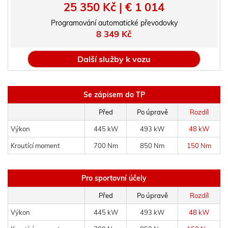
25 350 Kč | € 1 014
Programování automatické převodovky
8 349 Kč
Další služby k vozu
Se zápisem do TP
Před
Po úpravě
Rozdíl
Výkon
445 kW
493 kW
48 kW
Kroutící moment
700 Nm
850 Nm
150 Nm
Pro sportovní účely
Před
Po úpravě
Rozdíl
Výkon
445 kW
493 kW
48 kW