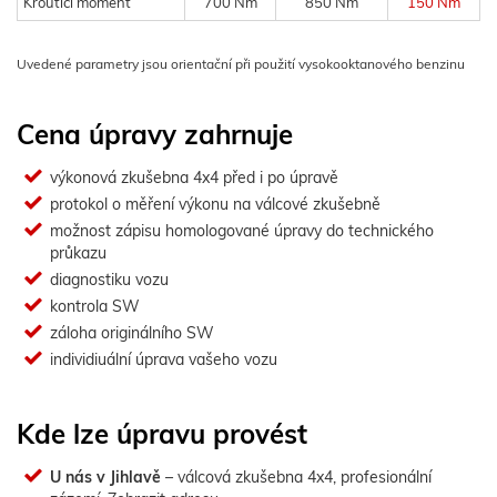
Kroutící moment
700 Nm
850 Nm
150 Nm
Uvedené parametry jsou orientační při použití vysokooktanového benzinu
Cena úpravy zahrnuje
výkonová zkušebna 4x4 před i po úpravě
protokol o měření výkonu na válcové zkušebně
možnost zápisu homologované úpravy do technického
průkazu
diagnostiku vozu
kontrola SW
záloha originálního SW
individiuální úprava vašeho vozu
Kde lze úpravu provést
U nás v Jihlavě
– válcová zkušebna 4x4, profesionální