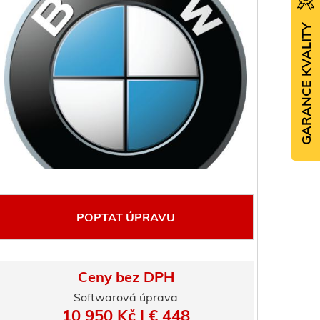
GARANCE KVALITY
POPTAT ÚPRAVU
Ceny bez DPH
Softwarová úprava
10 950 Kč | € 448