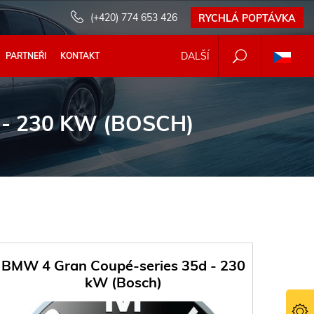
(+420) 774 653 426
RYCHLÁ POPTÁVKA
DALŠÍ
PARTNEŘI
KONTAKT
- 230 KW (BOSCH)
BMW 4 Gran Coupé-series 35d - 230
kW (Bosch)