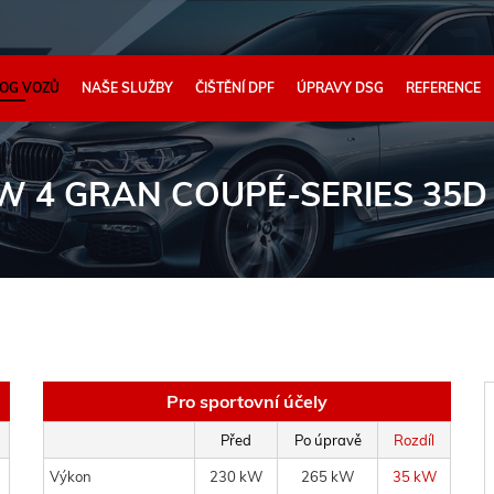
OG VOZŮ
NAŠE SLUŽBY
ČIŠTĚNÍ DPF
ÚPRAVY DSG
REFERENCE
 4 GRAN COUPÉ-SERIES 35D 
Pro sportovní účely
Před
Po úpravě
Rozdíl
Výkon
230 kW
265 kW
35 kW