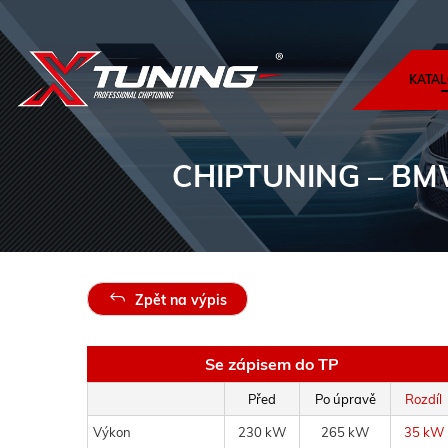
KATAL
CHIPTUNING
– BMW
Zpět na výpis
Se zápisem do TP
Před
Po úpravě
Rozdíl
Výkon
230 kW
265 kW
35 kW