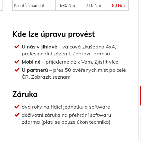
Kroutící moment
630 Nm
710 Nm
80 Nm
Kde lze úpravu provést
U nás v Jihlavě
– válcová zkušebna 4x4,
profesionální zázemí.
Zobrazit adresu
Mobilně
– přijedeme až k Vám.
Zjistit více
U partnerů
– přes 50 ověřených míst po celé
ČR.
Zobrazit seznam
Záruka
dva roky na řídící jednotku a software
doživotní záruka na přehrání softwaru
zdarma (platí se pouze úkon technika)