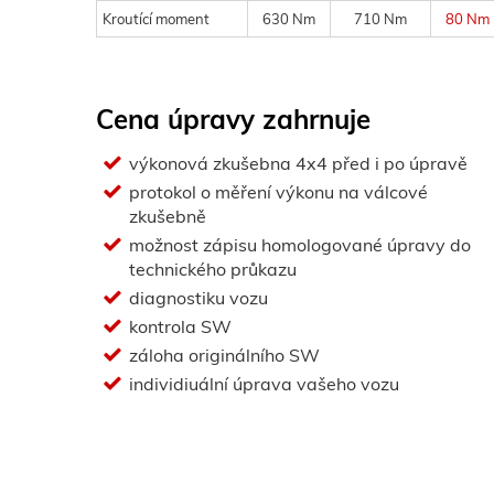
Kroutící moment
630 Nm
710 Nm
80 Nm
Cena úpravy zahrnuje
výkonová zkušebna 4x4 před i po úpravě
protokol o měření výkonu na válcové
zkušebně
možnost zápisu homologované úpravy do
technického průkazu
diagnostiku vozu
kontrola SW
záloha originálního SW
individiuální úprava vašeho vozu