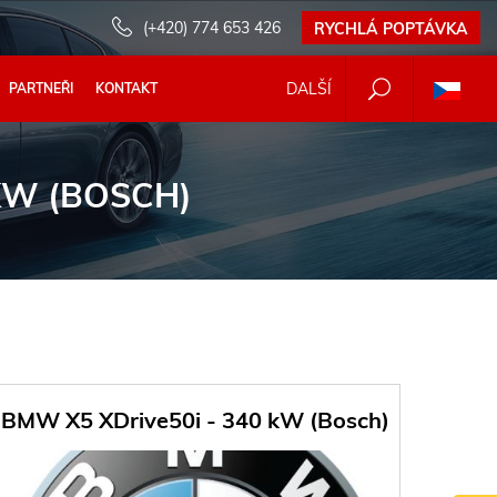
(+420) 774 653 426
RYCHLÁ POPTÁVKA
DALŠÍ
PARTNEŘI
KONTAKT
KW (BOSCH)
BMW X5 XDrive50i - 340 kW (Bosch)