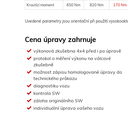
Kroutící moment
650 Nm
820 Nm
170 Nm
Uvedené parametry jsou orientační při použití vysokook
Cena úpravy zahrnuje
výkonová zkušebna 4x4 před i po úpravě
protokol o měření výkonu na válcové
zkušebně
možnost zápisu homologované úpravy do
technického průkazu
diagnostiku vozu
kontrola SW
záloha originálního SW
individiuální úprava vašeho vozu