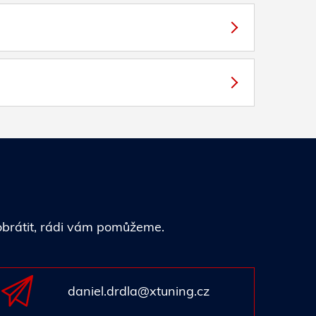
 obrátit, rádi vám pomůžeme.
daniel.drdla@xtuning.cz