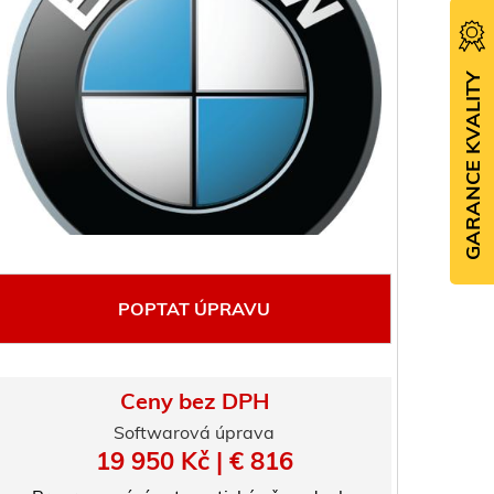
GARANCE KVALITY
POPTAT ÚPRAVU
Ceny bez DPH
Softwarová úprava
19 950 Kč | € 816