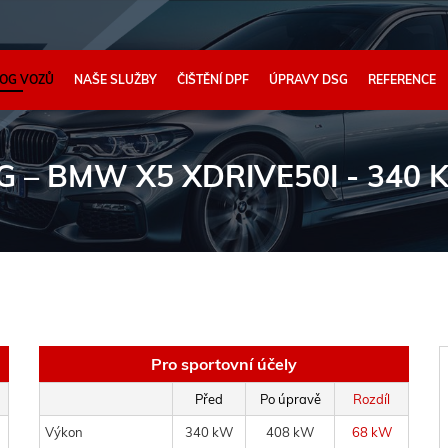
OG VOZŮ
NAŠE SLUŽBY
ČIŠTĚNÍ DPF
ÚPRAVY DSG
REFERENCE
G
– BMW X5 XDRIVE50I - 340 
Pro sportovní účely
Před
Po úpravě
Rozdíl
Výkon
340 kW
408 kW
68 kW