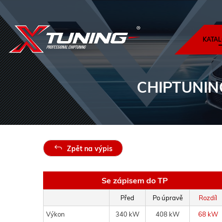
KATAL
CHIPTUNIN
Zpět na výpis
Se zápisem do TP
Před
Po úpravě
Rozdíl
Výkon
340 kW
408 kW
68 kW