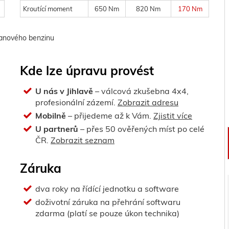
Kroutící moment
650 Nm
820 Nm
170 Nm
tanového benzinu
Kde lze úpravu provést
U nás v Jihlavě
– válcová zkušebna 4x4,
profesionální zázemí.
Zobrazit adresu
Mobilně
– přijedeme až k Vám.
Zjistit více
U partnerů
– přes 50 ověřených míst po celé
ČR.
Zobrazit seznam
Záruka
dva roky na řídící jednotku a software
doživotní záruka na přehrání softwaru
zdarma (platí se pouze úkon technika)