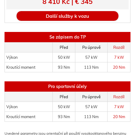
8 410 Kč | € 345
Další služby k vozu
Se zápisem do TP
Před
Po úpravě
Rozdíl
Výkon
50 kW
57 kW
7 kW
Kroutící moment
93 Nm
113 Nm
20 Nm
Pro sportovní účely
Před
Po úpravě
Rozdíl
Výkon
50 kW
57 kW
7 kW
Kroutící moment
93 Nm
113 Nm
20 Nm
Uvedené parametry jsou orientační při použití vysokooktanového benzinu