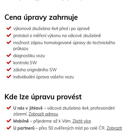
Cena úpravy zahrnuje
výkonová zkušebna 4x4 před i po úpravě
protokol o měření výkonu na válcové zkušebně
možnost zápisu homologované úpravy do technického
průkazu
diagnostiku vozu
kontrola SW
záloha originálního SW
individiuální úprava vašeho vozu
Kde lze úpravu provést
U nás v Jihlavě
– válcová zkušebna 4x4, profesionální
zázemí.
Zobrazit adresu
Mobilně
– přijedeme až k Vám.
Zjistit více
U partnerů
– přes 50 ověřených míst po celé ČR.
Zobrazit