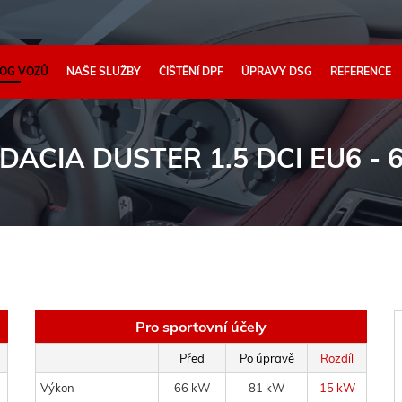
OG VOZŮ
NAŠE SLUŽBY
ČIŠTĚNÍ DPF
ÚPRAVY DSG
REFERENCE
 DACIA DUSTER 1.5 DCI EU6 -
Pro sportovní účely
Před
Po úpravě
Rozdíl
Výkon
66 kW
81 kW
15 kW