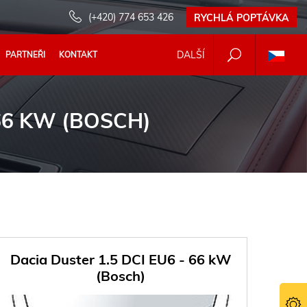
(+420) 774 653 426
RYCHLÁ POPTÁVKA
DALŠÍ
PARTNEŘI
KONTAKT
 66 KW (BOSCH)
Dacia Duster 1.5 DCI EU6 - 66 kW
(Bosch)