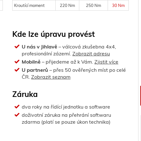
Kroutící moment
220 Nm
250 Nm
30 Nm
Kde lze úpravu provést
U nás v Jihlavě
– válcová zkušebna 4x4,
profesionální zázemí.
Zobrazit adresu
Mobilně
– přijedeme až k Vám.
Zjistit více
U partnerů
– přes 50 ověřených míst po celé
ČR.
Zobrazit seznam
Záruka
dva roky na řídící jednotku a software
doživotní záruka na přehrání softwaru
zdarma (platí se pouze úkon technika)