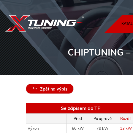
KATAL
CHIPTUNING
–
Zpět na výpis
Se zápisem do TP
Před
Po úpravě
Rozdíl
Výkon
66 kW
79 kW
13 kW