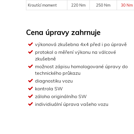
Kroutící moment
220 Nm
250 Nm
30 Nm
Cena úpravy zahrnuje
výkonová zkušebna 4x4 před i po úpravě
protokol o měření výkonu na válcové
zkušebně
možnost zápisu homologované úpravy do
technického průkazu
diagnostiku vozu
kontrola SW
záloha originálního SW
individiuální úprava vašeho vozu