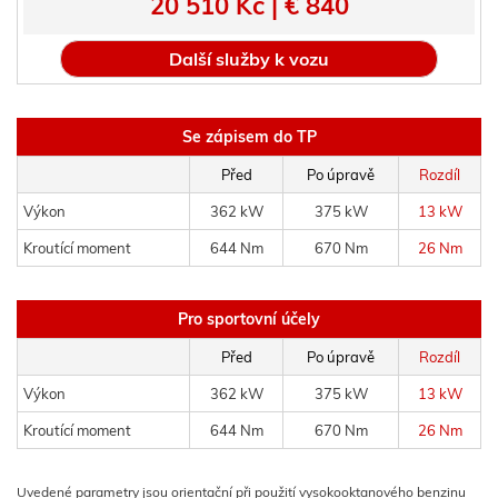
20 510 Kč | € 840
Další služby k vozu
Se zápisem do TP
Před
Po úpravě
Rozdíl
Výkon
362 kW
375 kW
13 kW
Kroutící moment
644 Nm
670 Nm
26 Nm
Pro sportovní účely
Před
Po úpravě
Rozdíl
Výkon
362 kW
375 kW
13 kW
Kroutící moment
644 Nm
670 Nm
26 Nm
Uvedené parametry jsou orientační při použití vysokooktanového benzinu