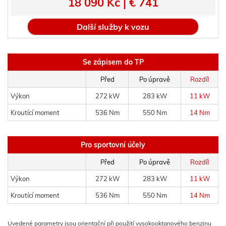
18 090 Kč | € 741
Další služby k vozu
Se zápisem do TP
Před
Po úpravě
Rozdíl
Výkon
272 kW
283 kW
11 kW
Kroutící moment
536 Nm
550 Nm
14 Nm
Pro sportovní účely
Před
Po úpravě
Rozdíl
Výkon
272 kW
283 kW
11 kW
Kroutící moment
536 Nm
550 Nm
14 Nm
Uvedené parametry jsou orientační při použití vysokooktanového benzinu