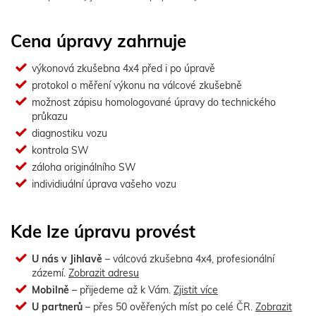
Cena úpravy zahrnuje
výkonová zkušebna 4x4 před i po úpravě
protokol o měření výkonu na válcové zkušebně
možnost zápisu homologované úpravy do technického
průkazu
diagnostiku vozu
kontrola SW
záloha originálního SW
individiuální úprava vašeho vozu
Kde lze úpravu provést
U nás v Jihlavě
– válcová zkušebna 4x4, profesionální
zázemí.
Zobrazit adresu
Mobilně
– přijedeme až k Vám.
Zjistit více
U partnerů
– přes 50 ověřených míst po celé ČR.
Zobrazit