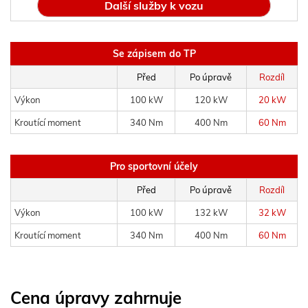
Další služby k vozu
Se zápisem do TP
Před
Po úpravě
Rozdíl
Výkon
100 kW
120 kW
20 kW
Kroutící moment
340 Nm
400 Nm
60 Nm
Pro sportovní účely
Před
Po úpravě
Rozdíl
Výkon
100 kW
132 kW
32 kW
Kroutící moment
340 Nm
400 Nm
60 Nm
Cena úpravy zahrnuje