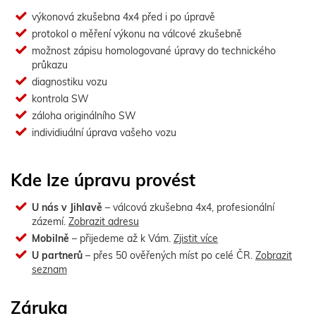
výkonová zkušebna 4x4 před i po úpravě
protokol o měření výkonu na válcové zkušebně
možnost zápisu homologované úpravy do technického
průkazu
diagnostiku vozu
kontrola SW
záloha originálního SW
individiuální úprava vašeho vozu
Kde lze úpravu provést
U nás v Jihlavě
– válcová zkušebna 4x4, profesionální
zázemí.
Zobrazit adresu
Mobilně
– přijedeme až k Vám.
Zjistit více
U partnerů
– přes 50 ověřených míst po celé ČR.
Zobrazit
seznam
Záruka