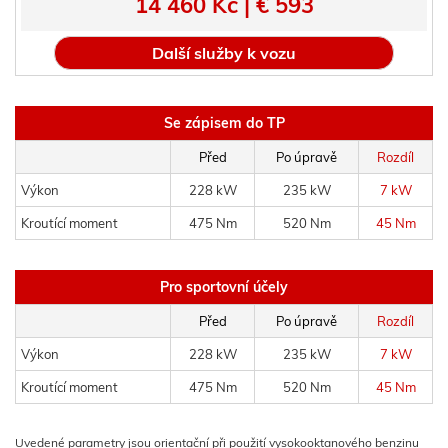
14 460 Kč | € 593
Další služby k vozu
Se zápisem do TP
Před
Po úpravě
Rozdíl
Výkon
228 kW
235 kW
7 kW
Kroutící moment
475 Nm
520 Nm
45 Nm
Pro sportovní účely
Před
Po úpravě
Rozdíl
Výkon
228 kW
235 kW
7 kW
Kroutící moment
475 Nm
520 Nm
45 Nm
Uvedené parametry jsou orientační při použití vysokooktanového benzinu