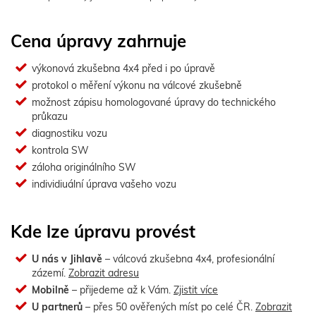
Cena úpravy zahrnuje
výkonová zkušebna 4x4 před i po úpravě
protokol o měření výkonu na válcové zkušebně
možnost zápisu homologované úpravy do technického
průkazu
diagnostiku vozu
kontrola SW
záloha originálního SW
individiuální úprava vašeho vozu
Kde lze úpravu provést
U nás v Jihlavě
– válcová zkušebna 4x4, profesionální
zázemí.
Zobrazit adresu
Mobilně
– přijedeme až k Vám.
Zjistit více
U partnerů
– přes 50 ověřených míst po celé ČR.
Zobrazit