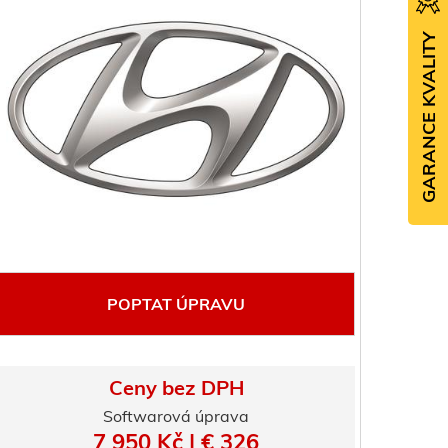
GARANCE KVALITY
POPTAT ÚPRAVU
Ceny bez DPH
Softwarová úprava
7 950 Kč | € 326