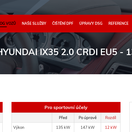
OG VOZŮ
NAŠE SLUŽBY
ČIŠTĚNÍ DPF
ÚPRAVY DSG
REFERENCE
HYUNDAI IX35 2.0 CRDI EU5 -
Pro sportovní účely
Před
Po úpravě
Rozdíl
Výkon
135 kW
147 kW
12 kW