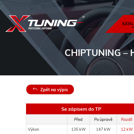
KATAL
CHIPTUNING
– 
Zpět na výpis
Se zápisem do TP
Před
Po úpravě
Rozdíl
Výkon
135 kW
147 kW
12 kW