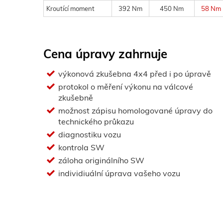
Kroutící moment
392 Nm
450 Nm
58 Nm
Cena úpravy zahrnuje
výkonová zkušebna 4x4 před i po úpravě
protokol o měření výkonu na válcové
zkušebně
možnost zápisu homologované úpravy do
technického průkazu
diagnostiku vozu
kontrola SW
záloha originálního SW
individiuální úprava vašeho vozu