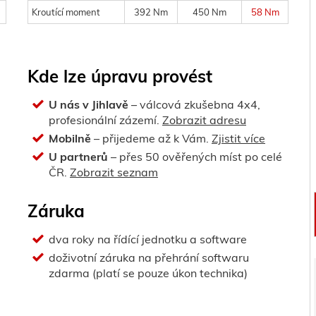
Kroutící moment
392 Nm
450 Nm
58 Nm
Kde lze úpravu provést
U nás v Jihlavě
– válcová zkušebna 4x4,
profesionální zázemí.
Zobrazit adresu
Mobilně
– přijedeme až k Vám.
Zjistit více
U partnerů
– přes 50 ověřených míst po celé
ČR.
Zobrazit seznam
Záruka
dva roky na řídící jednotku a software
doživotní záruka na přehrání softwaru
zdarma (platí se pouze úkon technika)