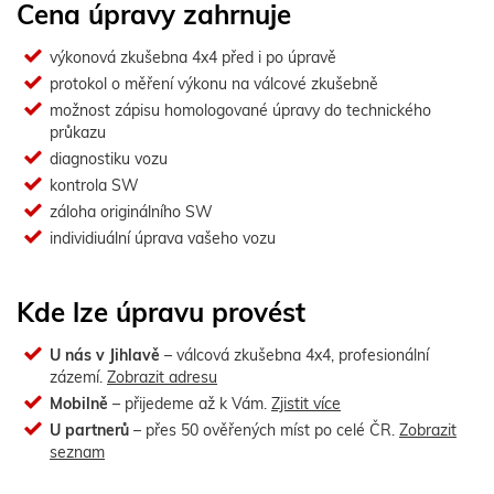
Cena úpravy zahrnuje
výkonová zkušebna 4x4 před i po úpravě
protokol o měření výkonu na válcové zkušebně
možnost zápisu homologované úpravy do technického
průkazu
diagnostiku vozu
kontrola SW
záloha originálního SW
individiuální úprava vašeho vozu
Kde lze úpravu provést
U nás v Jihlavě
– válcová zkušebna 4x4, profesionální
zázemí.
Zobrazit adresu
Mobilně
– přijedeme až k Vám.
Zjistit více
U partnerů
– přes 50 ověřených míst po celé ČR.
Zobrazit
seznam