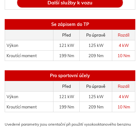
Další služby k vozu
Se zápisem do TP
Před
Po úpravě
Rozdíl
Výkon
121 kW
125 kW
4 kW
Kroutící moment
199 Nm
209 Nm
10 Nm
Pro sportovní účely
Před
Po úpravě
Rozdíl
Výkon
121 kW
125 kW
4 kW
Kroutící moment
199 Nm
209 Nm
10 Nm
Uvedené parametry jsou orientační při použití vysokooktanového benzinu