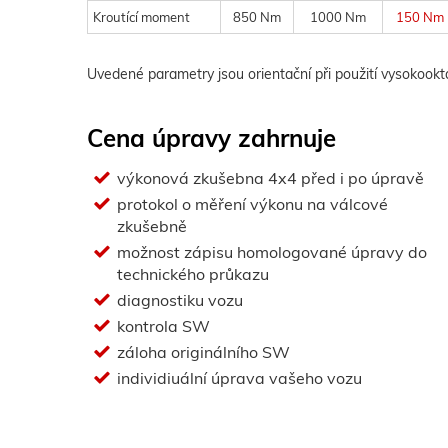
Kroutící moment
850 Nm
1000 Nm
150 Nm
Uvedené parametry jsou orientační při použití vysokook
Cena úpravy zahrnuje
výkonová zkušebna 4x4 před i po úpravě
protokol o měření výkonu na válcové
zkušebně
možnost zápisu homologované úpravy do
technického průkazu
diagnostiku vozu
kontrola SW
záloha originálního SW
individiuální úprava vašeho vozu