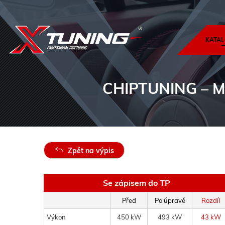
KATAL
CHIPTUNING
– M
Zpět na výpis
Se zápisem do TP
Před
Po úpravě
Rozdíl
Výkon
450 kW
493 kW
43 kW