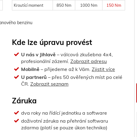
Kroutící moment
850 Nm
1000 Nm
150 Nm
tanového benzinu
Kde lze úpravu provést
U nás v Jihlavě
– válcová zkušebna 4x4,
profesionální zázemí.
Zobrazit adresu
Mobilně
– přijedeme až k Vám.
Zjistit více
U partnerů
– přes 50 ověřených míst po celé
ČR.
Zobrazit seznam
Záruka
dva roky na řídící jednotku a software
doživotní záruka na přehrání softwaru
zdarma (platí se pouze úkon technika)