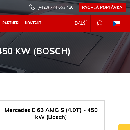
(+420) 774 653 426
RYCHLÁ POPTÁVKA
DALŠÍ
PARTNEŘI
KONTAKT
 450 KW (BOSCH)
Mercedes E 63 AMG S (4.0T) - 450
kW (Bosch)