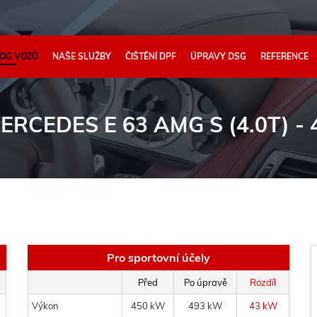
OG VOZŮ
NAŠE SLUŽBY
ČIŠTĚNÍ DPF
ÚPRAVY DSG
REFERENCE
ERCEDES E 63 AMG S (4.0T) -
Pro sportovní účely
Před
Po úpravě
Rozdíl
Výkon
450 kW
493 kW
43 kW