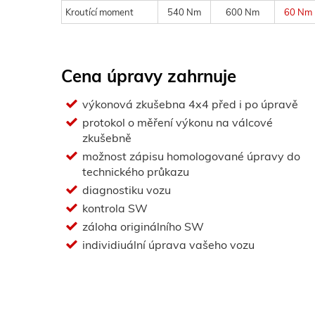
Kroutící moment
540 Nm
600 Nm
60 Nm
Cena úpravy zahrnuje
výkonová zkušebna 4x4 před i po úpravě
protokol o měření výkonu na válcové
zkušebně
možnost zápisu homologované úpravy do
technického průkazu
diagnostiku vozu
kontrola SW
záloha originálního SW
individiuální úprava vašeho vozu