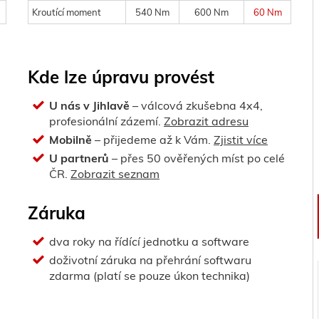
Kroutící moment
540 Nm
600 Nm
60 Nm
Kde lze úpravu provést
U nás v Jihlavě
– válcová zkušebna 4x4,
profesionální zázemí.
Zobrazit adresu
Mobilně
– přijedeme až k Vám.
Zjistit více
U partnerů
– přes 50 ověřených míst po celé
ČR.
Zobrazit seznam
Záruka
dva roky na řídící jednotku a software
doživotní záruka na přehrání softwaru
zdarma (platí se pouze úkon technika)