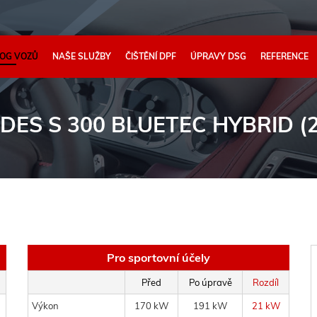
OG VOZŮ
NAŠE SLUŽBY
ČIŠTĚNÍ DPF
ÚPRAVY DSG
REFERENCE
ES S 300 BLUETEC HYBRID (2
Pro sportovní účely
Před
Po úpravě
Rozdíl
Výkon
170 kW
191 kW
21 kW