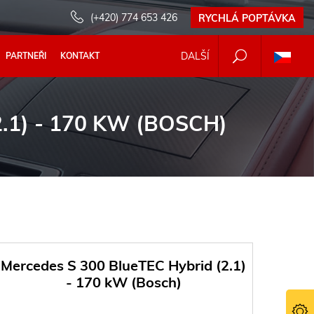
(+420) 774 653 426
RYCHLÁ POPTÁVKA
DALŠÍ
PARTNEŘI
KONTAKT
.1) - 170 KW (BOSCH)
Mercedes S 300 BlueTEC Hybrid (2.1)
- 170 kW (Bosch)