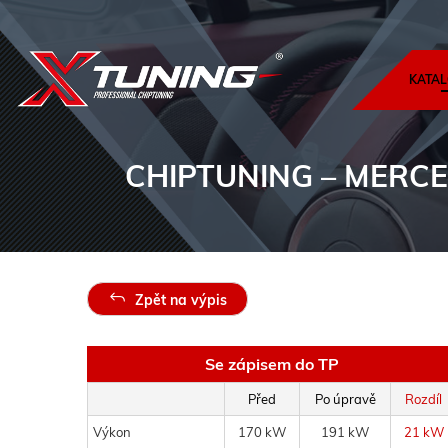
KATAL
CHIPTUNING
– MERCED
Zpět na výpis
Se zápisem do TP
Před
Po úpravě
Rozdíl
Výkon
170 kW
191 kW
21 kW