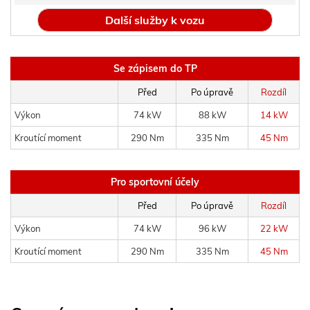
Další služby k vozu
Se zápisem do TP
Před
Po úpravě
Rozdíl
Výkon
74 kW
88 kW
14 kW
Kroutící moment
290 Nm
335 Nm
45 Nm
Pro sportovní účely
Před
Po úpravě
Rozdíl
Výkon
74 kW
96 kW
22 kW
Kroutící moment
290 Nm
335 Nm
45 Nm