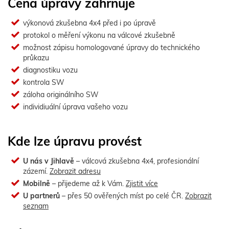
Cena úpravy zahrnuje
výkonová zkušebna 4x4 před i po úpravě
protokol o měření výkonu na válcové zkušebně
možnost zápisu homologované úpravy do technického
průkazu
diagnostiku vozu
kontrola SW
záloha originálního SW
individiuální úprava vašeho vozu
Kde lze úpravu provést
U nás v Jihlavě
– válcová zkušebna 4x4, profesionální
zázemí.
Zobrazit adresu
Mobilně
– přijedeme až k Vám.
Zjistit více
U partnerů
– přes 50 ověřených míst po celé ČR.
Zobrazit
seznam