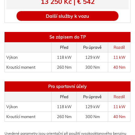
13 250 Kč | € 542
Další služby k vozu
Se zápisem do TP
Před
Po úpravě
Rozdíl
Výkon
118 kW
129 kW
11 kW
Kroutící moment
260 Nm
300 Nm
40 Nm
Pro sportovní účely
Před
Po úpravě
Rozdíl
Výkon
118 kW
129 kW
11 kW
Kroutící moment
260 Nm
300 Nm
40 Nm
Uvedené parametry jsou orientační při použití vysokooktanového benzinu