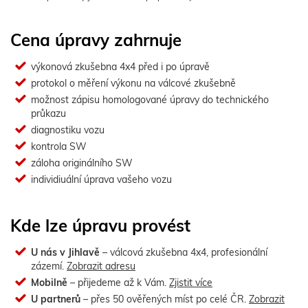
Cena úpravy zahrnuje
výkonová zkušebna 4x4 před i po úpravě
protokol o měření výkonu na válcové zkušebně
možnost zápisu homologované úpravy do technického
průkazu
diagnostiku vozu
kontrola SW
záloha originálního SW
individiuální úprava vašeho vozu
Kde lze úpravu provést
U nás v Jihlavě
– válcová zkušebna 4x4, profesionální
zázemí.
Zobrazit adresu
Mobilně
– přijedeme až k Vám.
Zjistit více
U partnerů
– přes 50 ověřených míst po celé ČR.
Zobrazit